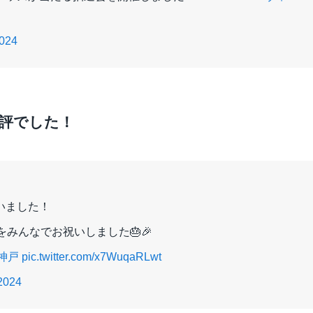
2024
好評でした！
いました！
みんなでお祝いしました🎂🎉
神戸
pic.twitter.com/x7WuqaRLwt
2024