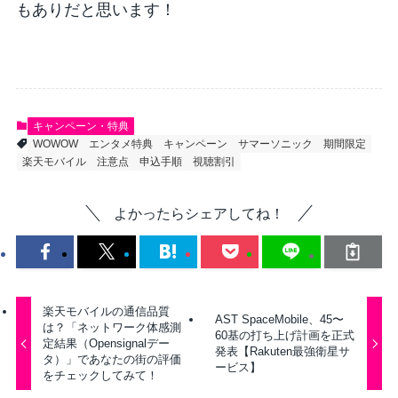
もありだと思います！
キャンペーン・特典
WOWOW
エンタメ特典
キャンペーン
サマーソニック
期間限定
楽天モバイル
注意点
申込手順
視聴割引
よかったらシェアしてね！
楽天モバイルの通信品質
AST SpaceMobile、45〜
は？「ネットワーク体感測
60基の打ち上げ計画を正式
定結果（Opensignalデー
発表【Rakuten最強衛星サ
タ）」であなたの街の評価
ービス】
をチェックしてみて！