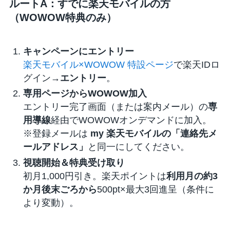
ルートA：すでに楽天モバイルの方
（WOWOW特典のみ）
キャンペーンにエントリー
楽天モバイル×WOWOW 特設ページ
で楽天IDロ
グイン→
エントリー
。
専用ページからWOWOW加入
エントリー完了画面（または案内メール）の
専
用導線
経由でWOWOWオンデマンドに加入。
※登録メールは
my 楽天モバイルの「連絡先メ
ールアドレス」
と同一にしてください。
視聴開始＆特典受け取り
初月1,000円引き。楽天ポイントは
利用月の約3
か月後末ごろから
500pt×最大3回進呈（条件に
より変動）。