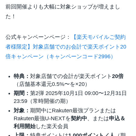
前回開催よりも大幅に対象ショップが増えまし
た！
公式キャンペーンページ：
【楽天モバイルご契約
者様限定】対象店舗でのお会計で楽天ポイント20
倍キャンペーン（キャンペーンコード2996）
特典：
対象店舗での会計が楽天ポイント
20倍
（店舗基本還元0.5%〜を×20）
期間：
第2弾 2025年10月1日 09:00〜12月31日
23:59（常時開催の期）
対象：
期間中に
Rakuten最強プラン
または
Rakuten最強U-NEXT
を
契約中
、または
申込＆
利用開始
した楽天会員
上限：
特典ポイントは
1,000ポイント／人
（期