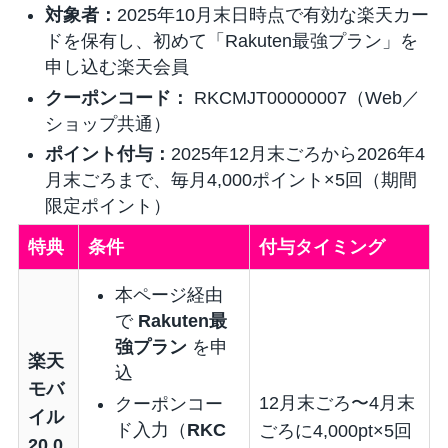
対象者：
2025年10月末日時点で有効な楽天カー
ドを保有し、初めて「Rakuten最強プラン」を
申し込む楽天会員
クーポンコード：
RKCMJT00000007
（Web／
ショップ共通）
ポイント付与：
2025年12月末ごろから2026年4
月末ごろまで、毎月4,000ポイント×5回（期間
限定ポイント）
特典
条件
付与タイミング
本ページ経由
で
Rakuten最
強プラン
を申
楽天
込
モバ
12月末ごろ〜4月末
クーポンコー
イル
ド入力（
RKC
ごろに4,000pt×5回
20,0