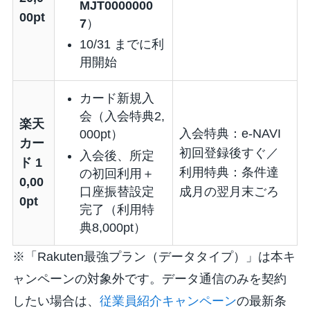
MJT0000000
00pt
7
）
10/31 までに利
用開始
カード新規入
会（入会特典2,
楽天
入会特典：e-NAVI
000pt）
カー
初回登録後すぐ／
入会後、所定
ド 1
利用特典：条件達
の初回利用＋
0,00
口座振替設定
成月の翌月末ごろ
0pt
完了（利用特
典8,000pt）
※「Rakuten最強プラン（データタイプ）」は本キ
ャンペーンの対象外です。データ通信のみを契約
したい場合は、
従業員紹介キャンペーン
の最新条