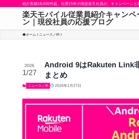
紹介実績18,000件超。社歴15年の現役楽天社員が、キャンペーン
楽天モバイル従業員紹介キャンペ
ン｜現役社員の応援ブログ
ホーム
ニュース／IR
Android 9はRakute
2026
1/27
まとめ
2026年1月27日
ニュース／IR