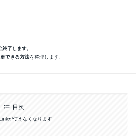
完全終了
します。
変更できる方法
を整理します。
目次
n Linkが使えなくなります