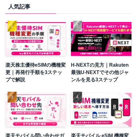
人気記事
楽天株主優待eSIMの機種変
H-NEXTの見方｜Rakuten
更｜再発行手順を3ステッ
最強U-NEXTでその他ジャ
プで解説
ンルを見る3ステップ
楽天モバイル問い合わせガ
楽天モバイル eSIM 機種変