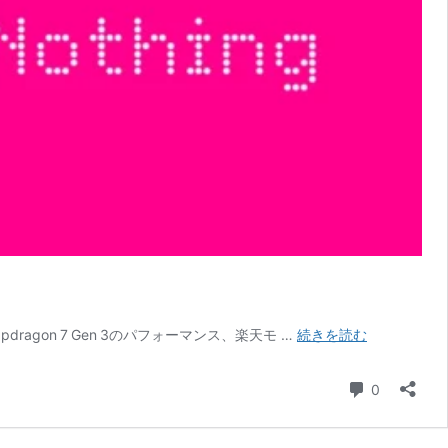
Nothing Pho
pdragon 7 Gen 3のパフォーマンス、楽天モ …
続きを読む
ブ
ル
コメント
0
ー
実
機