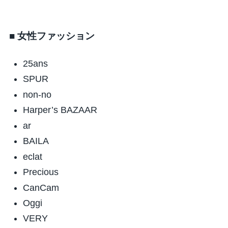
■ 女性ファッション
25ans
SPUR
non-no
Harper’s BAZAAR
ar
BAILA
eclat
Precious
CanCam
Oggi
VERY