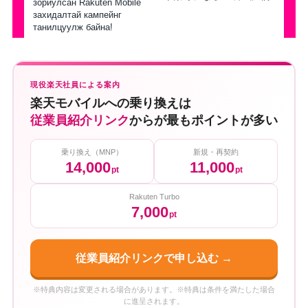
зориулсан Rakuten Mobile
захидалтай кампейнг
танилцуулж байна!
現役楽天社員による案内
楽天モバイルへの乗り換えは
従業員紹介リンク
からが最もポイントが多い
乗り換え（MNP）
新規・再契約
14,000
11,000
pt
pt
Rakuten Turbo
7,000
pt
従業員紹介リンクで申し込む →
※特典内容は変更される場合があります。※特典は条件を満たした場合
に進呈されます。