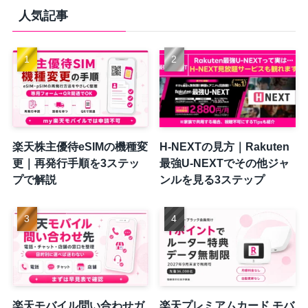
人気記事
楽天株主優待eSIMの機種変
H-NEXTの見方｜Rakuten
更｜再発行手順を3ステッ
最強U-NEXTでその他ジャ
プで解説
ンルを見る3ステップ
楽天モバイル問い合わせガ
楽天プレミアムカード モバ