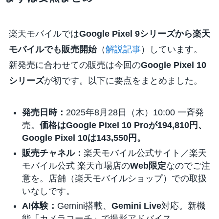
楽天モバイルでは
Google Pixel 9シリーズから楽天
モバイルでも販売開始
（
解説記事
）しています。
新発売に合わせての販売は今回の
Google Pixel 10
シリーズ
が初です。以下に要点をまとめました。
発売日時：
2025年8月28日（木）10:00 一斉発
売。
価格はGoogle Pixel 10 Proが194,810円、
Google Pixel 10は
143,550
円。
販売チャネル：
楽天モバイル公式サイト／楽天
モバイル公式 楽天市場店の
Web限定
なのでご注
意を。店舗（楽天モバイルショップ）での取扱
いなしです。
AI体験：
Gemini搭載、
Gemini Live
対応。新機
能「カメラコーチ」で撮影アドバイス。