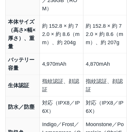
／256GB（RO
M）
本体サイズ
約 152.8 × 約 7
約 152.8 × 約 7
（高さ×幅×
2.0 × 約 8.6（m
2.0 × 約 8.6（m
厚さ）、重
m）、約 204g
m）、約 207g
量
バッテリー
4,970mAh
4,870mAh
容量
指紋認証、顔認
指紋認証、顔認
生体認証
証
証
対応（IPX8／IP
対応（IPX8／IP
防水／防塵
6X）
6X）
Indigo／Frost／
Moonstone／Po