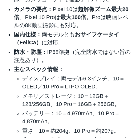
カメラの要点：
Pixel 10は
超解像ズーム最大20
倍
、Pixel 10 Proは
最大100倍
。Proは映画レベ
ルの8K動画撮影にも対応。
国内仕様：
両モデルとも
おサイフケータイ
（FeliCa）
に対応。
防水・防塵：
IP68準拠（完全防水ではない旨の
注意あり）。
主なスペック情報：
ディスプレイ：両モデル6.3インチ。10＝
OLED／10 Pro＝LTPO OLED。
メモリ／ストレージ：10＝12GB＋
128/256GB、10 Pro＝16GB＋256GB。
バッテリー：10＝4,970mAh、10 Pro＝
4,870mAh。
重さ：10＝約204g、10 Pro＝約207g。