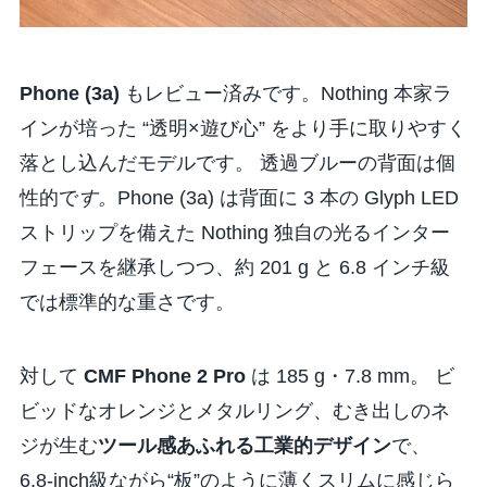
Phone (3a)
もレビュー済みです。Nothing 本家ラ
インが培った “透明×遊び心” をより手に取りやすく
落とし込んだモデルです。 透過ブルーの背面は個
性的で
す。
Phone (3a) は背面に 3 本の Glyph LED
ストリップを備えた Nothing 独自の光るインター
フェースを継承しつつ、約 201 g と 6.8 インチ級
では標準的な重さです。
対して
CMF Phone 2 Pro
は 185 g・7.8 mm。 ビ
ビッドなオレンジとメタルリング、むき出しのネ
ジが生む
ツール感あふれる工業的デザイン
で、
6.8-inch級ながら
“板”
のように薄くスリムに感じら