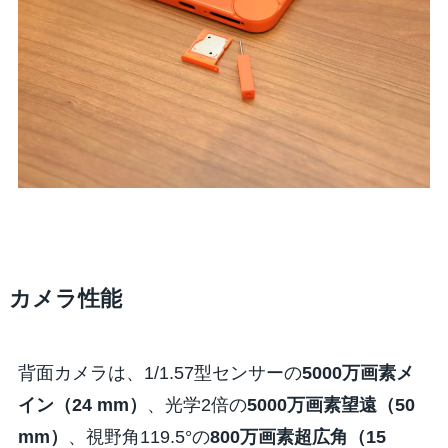
カメラ性能
背面カメラは、1/1.57型センサーの
5000万画素メ
イン（24 mm）
、光学2倍の
5000万画素望遠（50
mm）
、視野角119.5°の
800万画素超広角（15