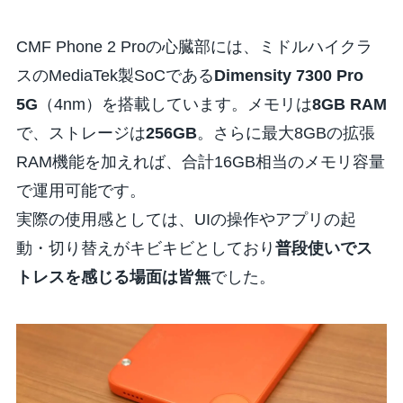
CMF Phone 2 Proの心臓部には、ミドルハイクラ
スのMediaTek製SoCである
Dimensity 7300 Pro
5G
（4nm）を搭載しています。メモリは
8GB RAM
で、ストレージは
256GB
。さらに最大8GBの拡張
RAM機能を加えれば、合計16GB相当のメモリ容量
で運用可能です。
実際の使用感としては、UIの操作やアプリの起
動・切り替えがキビキビとしており
普段使いでス
トレスを感じる場面は皆無
でした。