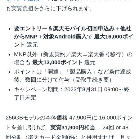
も実質負担をさらに下げられます。
要エントリー＆楽天モバイル初回申込み
＋
他社
からMNP
＋
対象Android購入
で
最大16,000ポイ
ント
還元
MNP以外（新規契約／楽天→楽天番号移行）の
場合も
最大13,000ポイント
還元
ポイントは「開通」「製品購入」など条件達成
後、数回に分けて付与（受取手続き要）
キャンペーン期間：2023年8月31日 09:00～終
了日未定
256GBモデルの本体価格 47,900円に 16,000ポイン
トを差し引けば、
実質31,900円
相当。 24回 or 48
回分割（楽天カード金利0%）と併用すれば、月々