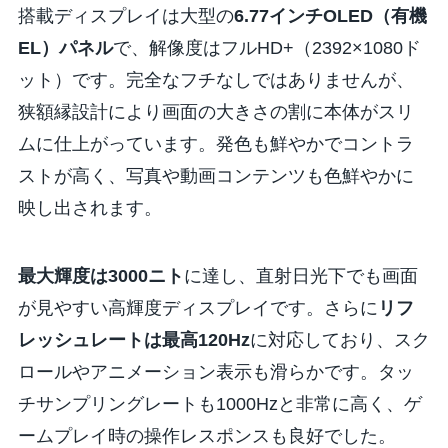
搭載ディスプレイは大型の
6.77インチOLED（有機
EL）パネル
で、解像度はフルHD+（2392×1080ド
ット）です。完全なフチなしではありませんが、
狭額縁設計により画面の大きさの割に本体がスリ
ムに仕上がっています。発色も鮮やかでコントラ
ストが高く、写真や動画コンテンツも色鮮やかに
映し出されます。
最大輝度は3000ニト
に達し、直射日光下でも画面
が見やすい高輝度ディスプレイです。さらに
リフ
レッシュレートは最高120Hz
に対応しており、スク
ロールやアニメーション表示も滑らかです。タッ
チサンプリングレートも1000Hzと非常に高く、ゲ
ームプレイ時の操作レスポンスも良好でした。