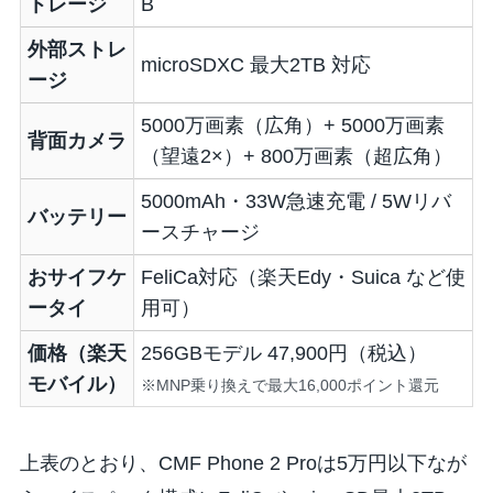
トレージ
B
外部ストレ
microSDXC 最大2TB 対応
ージ
5000万画素（広角）+ 5000万画素
背面カメラ
（望遠2×）+ 800万画素（超広角）
5000mAh・33W急速充電 / 5Wリバ
バッテリー
ースチャージ
おサイフケ
FeliCa対応（楽天Edy・Suica など使
ータイ
用可）
価格（楽天
256GBモデル 47,900円（税込）
モバイル）
※MNP乗り換えで最大16,000ポイント還元
上表のとおり、CMF Phone 2 Proは5万円以下なが